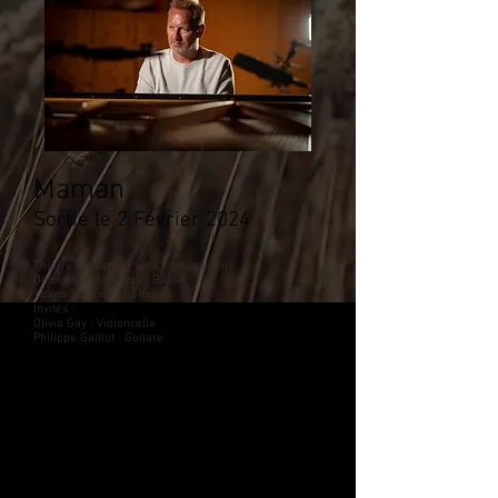
Maman
Sortie le 2 Février
2024
Thierry Maillard : Piano, compositions
Dominique di Piazza : Basse
Yoann Schmidt : Batterie
Invités :
Olivia Gay : Violoncelle
Philippe Gaillot : Guitare
Un petit peu à la manière dont Albert Cohen
écrivit son magnifique "Le livre de ma mère",
Thierry Maillard signe un hommage à sa
maman, prenant lui aussi le temps de se
souvenir et d'explorer le legs affectif et
émotionnel dont il est le dépositaire.
Mais son temps à lui est davantage celui d'un