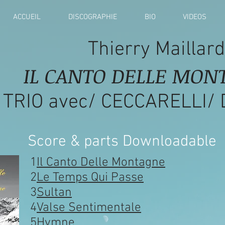
ACCUEIL
DISCOGRAPHIE
BIO
VIDEOS
Thierry Maillard
IL CANTO DELLE MON
TRIO avec/ CECCARELLI/ 
Score & parts Downloadable
1
Il Canto Delle Montagne
2
Le Temps Qui Passe
3
Sultan
4
Valse Sentimentale
5
Hymne