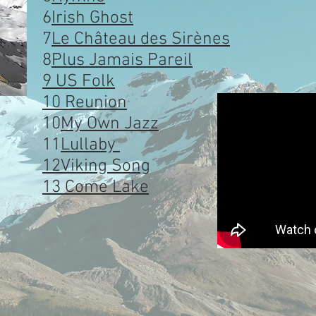
6
Irish Ghost
7
Le Château des Sirènes
8
Plus Jamais Pareil
9
US Folk
10 Reunion
10
My Own Jazz
11
Lullaby
12Viking Song
13 Come Lake