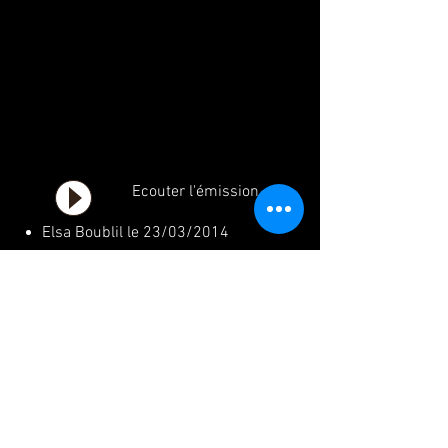
Ecouter l'émission
Elsa Boublil le 23/03/2014
"Les Matins Jazz" - TSF Jazz
Ecouter l'émission