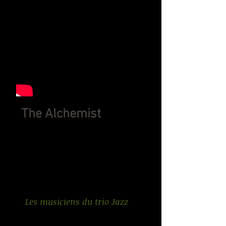
The Alchemist
Sortie le 11 mars 2014
Cristal Records - Harmonia
Mundi
Produit par Thierry Maillard
Les musiciens du trio Jazz
Thierry MAILLARD
: Piano,