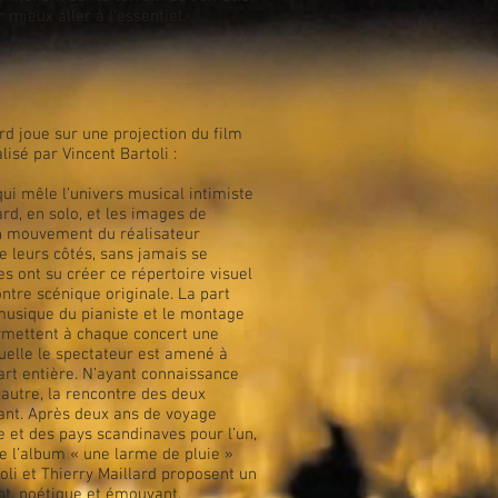
 mieux aller à l'essentiel.
rd joue sur une projection du film
isé par Vincent Bartoli :
i mêle l’univers musical intimiste
ard, en solo, et les images de
n mouvement du réalisateur
 leurs côtés, sans jamais se
es ont su créer ce répertoire visuel
tre scénique originale. La part
musique du pianiste et le montage
ermettent à chaque concert une
uelle le spectateur est amené à
part entière. N’ayant connaissance
l’autre, la rencontre des deux
stant. Après deux ans de voyage
e et des pays scandinaves pour l’un,
de l’album « une larme de pluie »
toli et Thierry Maillard proposent un
nt, poétique et émouvant.