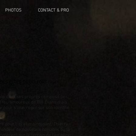
PHOTOS
CONTACT & PRO
DES FÊTES DE BELFORT (90)
olo dans ses propres compositions.
el fou amoureux de Bill Evans mais
 pour s'interroger sur son identité
re pour l'ici et maintenant, Thierry
ofondeur de nouveaux horizons où la
mmènent sur le terrain de l’émotion