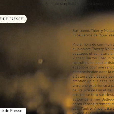
pure. En toute simplicité et dépouillement, pour
 DE PRESSE
Sur scène, Thierry Mailla
"Une Larme de Pluie" réal
Projet hors du commun qu
du pianiste Thierry Maill
paysages et de nature e
Vincent Bartoli. Chacun de
consulter, les deux artist
et sonore pour une rencon
d’improvisation dans la 
aléatoire du vidéaste p
création unique dans laq
vivre une expérience à 
de l’œuvre de l’un et de 
artistes se fera sur l’in
autour de la mer Baltiqu
après l’enregistrement 
pour l’autre, Vincent Bar
ué de Presse
voyage à la fois dépaysa