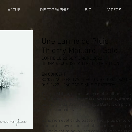
ACCUEIL
DISCOGRAPHIE
BIO
VIDEOS
Une Larme de Pluie
Thierry Maillard - Solo
SORTIE LE 23 SEPTEMBRE 2022
(ILONA RECORDS/L'AUTRE DISTRIBUTION)
EN CONCERT
30/09/22 - FESTIVAL DES TOURELLES - SALLE 
06/10/22 - 360 PARIS MUSIC FACTORY
Thierry Maillard signe son premier album en s
Ce pianiste plus que jamais inclassable, étern
pas moins de Bach, Mozart ou Bartok, en profite
de musicien de jazz.
Sans rien oublier du passé ni non plus s'interdi
Maillard s’ouvre dans cet album d'une rare pr
mélodie est reine, où ses compositions nous e